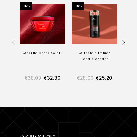
-15%
-10%
-10%
OU
Masque Après-Soleil
Miracle Summer
Condicionador
€
38.00
€
32.30
€
28.00
€
25.20
€
4
+351 913 514 725*