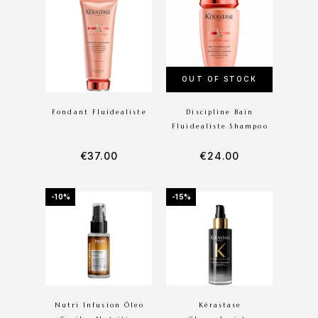
OUT OF STOCK
Fondant Fluidealiste
Discipline Bain
Fluidealiste Shampoo
€
37.00
€
24.00
-10%
-15%
Nutri Infusion Óleo
Kérastase