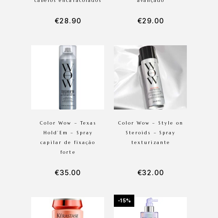
cabelos encaracolados
avançado
€
28.90
€
29.00
Color Wow – Texas
Color Wow – Style on
Hold’Em – Spray
Steroids – Spray
capilar de fixação
texturizante
forte
€
35.00
€
32.00
-15%