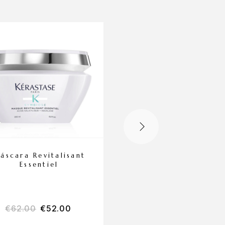
-21%
áscara Revitalisant
Bain Lumière –
Essentiel
Champô para Cab
Louro
€
62.00
€
52.00
€
24.00
€
19.00