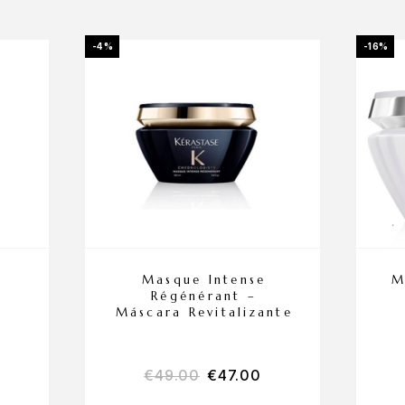
-4%
-16%
n
Masque Intense
M
Régénérant –
Máscara Revitalizante
€
49.00
€
47.00