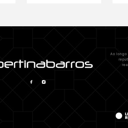
Ao longo 
repu
rea