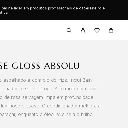
a online líder em produtos profissionais de cabeleireiro e
ética
SE GLOSS ABSOLU
 espelhado e controlo do frizz. Inclui Bain
cionador e Glaze Drops. A fórmula com ácido
óleo de rosa selvagem limpa em profundidade,
lo luminoso e suave. O condicionador melhora a
baraçar, enquanto o óleo leve sela o brilho