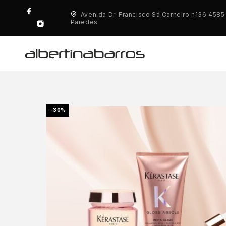
Avenida Dr. Francisco Sá Carneiro n136 458
Paredes
-30%