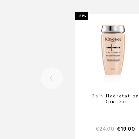
-21%
Bain Hydratatio
Douceur
€
24.00
€
19.00