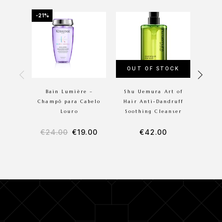
-21%
-10%
OUT OF STOCK
Bain Lumière –
Shu Uemura Art of
Mi
Champô para Cabelo
Hair Anti-Dandruff
Louro
Soothing Cleanser
€
24.00
€
19.00
€
42.00
€
2