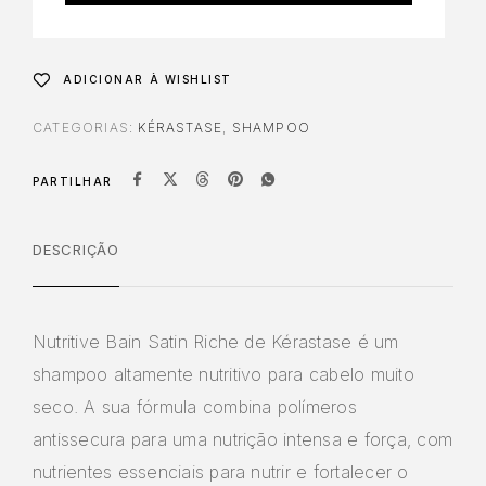
ADICIONAR À WISHLIST
CATEGORIAS:
KÉRASTASE
,
SHAMPOO
PARTILHAR
DESCRIÇÃO
Nutritive Bain Satin Riche de Kérastase é um
shampoo altamente nutritivo para cabelo muito
seco. A sua fórmula combina polímeros
antissecura para uma nutrição intensa e força, com
nutrientes essenciais para nutrir e fortalecer o