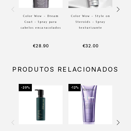
Color Wow – Dream
Color Wow – Style on
Color
Coat – Spray para
Steroids – Spray
– 
cabelos encaracolados
texturizante
€
28.90
€
32.00
PRODUTOS RELACIONADOS
-20%
-12%