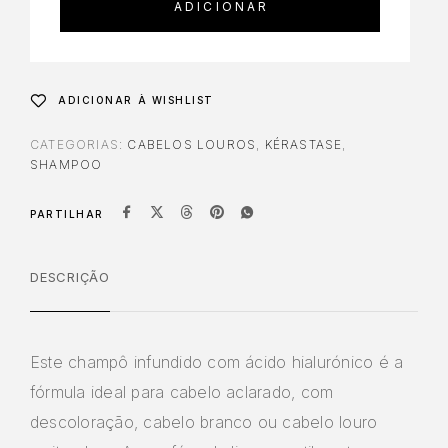
ADICIONAR
ADICIONAR À WISHLIST
CATEGORIAS:
CABELOS LOUROS
,
KÉRASTASE
,
SHAMPOO
PARTILHAR
DESCRIÇÃO
Este champô infundido com ácido hialurónico é a
fórmula ideal para cabelo aclarado, com
descoloração, cabelo branco ou cabelo louro