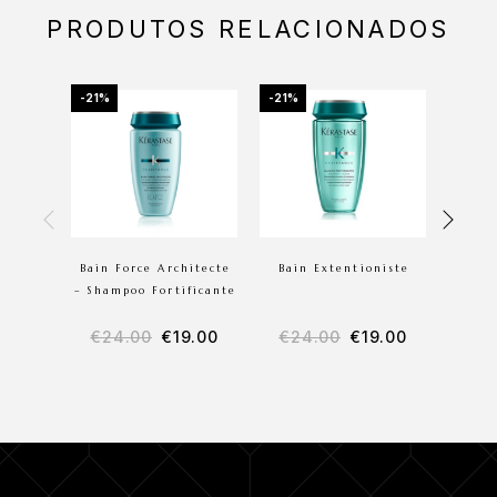
PRODUTOS RELACIONADOS
-21%
-21%
-19%
Bain Force Architecte
Bain Extentioniste
Bai
– Shampoo Fortificante
€
24.00
€
19.00
€
24.00
€
19.00
€
3