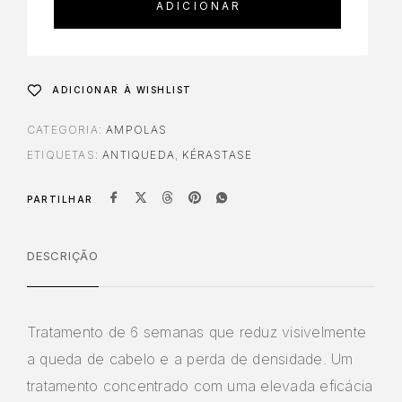
ADICIONAR
ADICIONAR À WISHLIST
CATEGORIA:
AMPOLAS
ETIQUETAS:
ANTIQUEDA
,
KÉRASTASE
PARTILHAR
DESCRIÇÃO
Tratamento de 6 semanas que reduz visivelmente
a queda de cabelo e a perda de densidade. Um
tratamento concentrado com uma elevada eficácia